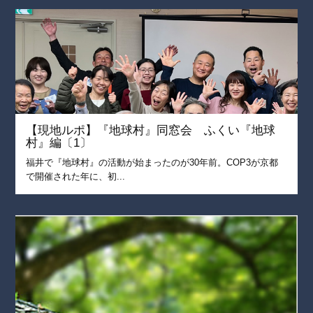
【現地ルポ】『地球村』同窓会 ふくい『地球
村』編〔1〕
福井で『地球村』の活動が始まったのが30年前。COP3が京都
で開催された年に、初...