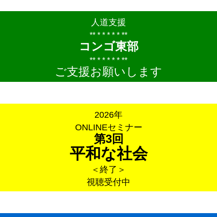
人道支援
** * * * * * **
コンゴ東部
** * * * * * **
ご支援お願いします
2026年
ONLINEセミナー
第3回
平和な社会
＜終了＞
視聴受付中