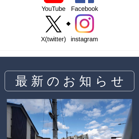
YouTube
Facebook
◆
X(twitter)
instagram
最 新 の お 知 ら せ