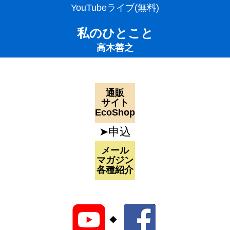
YouTubeライブ(無料)
私のひとこと
高木善之
通販
サイト
EcoShop
➤申込
メール
マガジン
各種紹介
◆