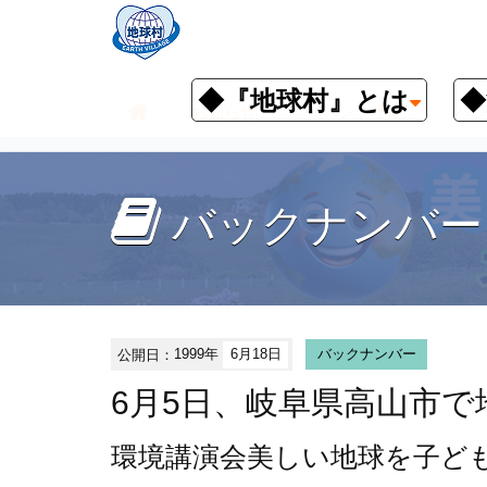
◆『地球村』とは
◆
お知らせ
イベント予定
バッ
バックナンバー
公開日：
1999年
6月18日
バックナンバー
6月5日、岐阜県高山市
環境講演会
美しい地球を子ど