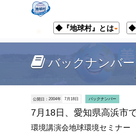
◆『地球村』とは
◆
お知らせ
イベント予定
バッ
バックナンバー
公開日：
2004年
7月18日
バックナンバー
7月18日、愛知県高浜市
環境講演会
地球環境セミナー