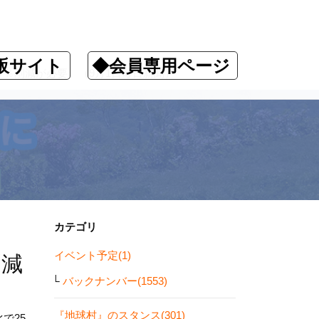
販サイト
◆会員専用ページ
０％削減が必要 （9月1日毎日新聞）
カテゴリ
イベント予定(1)
削減
バックナンバー(1553)
『地球村』のスタンス(301)
で25