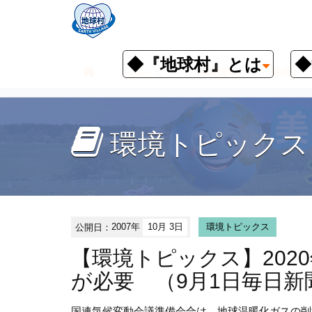
◆『地球村』とは
◆
お知らせ
環境情報
環境トピ
環境トピックス
公開日：
2007年
10月 3日
環境トピックス
【環境トピックス】202
が必要 （9月1日毎日新
国連気候変動会議準備会合は、地球温暖化ガスの削減に