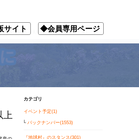
販サイト
◆会員専用ページ
倍以上速い （8月7日 韓国聯合ニュース）
カテゴリ
イベント予定(1)
以上
バックナンバー(1553)
『地球村』のスタンス(301)
半島の