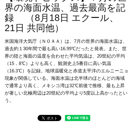
界の海面水温、過去最高を記
録 （8月18日 エクール、
21日 共同他）
米国海洋大気庁（ＮＯＡＡ）は、7月の世界の海面水温は、
過去約１30年間で最も高い16.99℃だったと発表。また、世
界の陸と海面の温度を合わせた平均気温は、20世紀の平均
（15．8℃）よりも高く、観測史上5番目に高い気温
（16.3℃）を記録。地球温暖化と赤道太平洋のエルニーニョ
現象が関係している。海面水温は北半球のほとんどの海域
で通常より高く、メキシコ湾は32℃前後で推移、最も上昇
が著しい北極周辺は20世紀の平均より5度以上高かったとい
う。