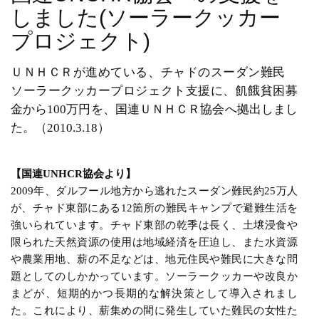
しました(ソーラークッカー
プロジェクト)
ＵＮＨＣＲが進めている、チャドのスーダン難民
ソーラークッカープロジェクト支援に、飢餓貧困募
金から100万円を、国連ＵＮＨＣＲ協会へ拠出しまし
た。（2010.3.18）
【国連UNHCR協会より】
2009年、ダルフール地方から逃れたスーダン難民約25万人
が、チャド東部にある12箇所の難民キャンプで避難生活を
強いられています。チャド東部の乾季は長く、土壌浸食や
限られた天然資源の使用は地域経済を圧迫し、また水資源
や農業用地、薪の不足などは、地元住民や難民に大きな問
題としてのしかかっています。ソーラークッカーや改良か
まどが、短期的かつ長期的な解決策として導入されまし
た。これにより、薪集めの間に発生していた難民の女性た