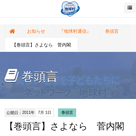
お知らせ
『地球村通信』
巻頭言
【巻頭言】さよなら 菅内閣
巻頭言
公開日：
2011年
7月 1日
巻頭言
【巻頭言】さよなら 菅内閣