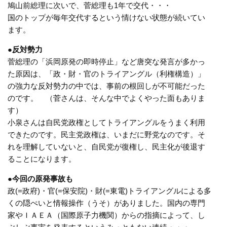
鳩山前総理に次いで、菅総理も1年で交代・・・
国のトップが毎年交代するという情けない状態が続いてい
ます。
●反対勢力
菅総理の「浜岡原発の即時停止」など唐突な発言が多かっ
た原因は、「政・財・官のトライアングル（利権構造）」
の強力な反対勢力の中では、事前の根回しが不可能だった
のです。 （菅さんは、そんな中でよくやった面もありま
す）
小泉さんは自民党政権としてトライアングルをうまく利用
できたのです。民主党政権は、いまだに野党なのです。そ
れを理解していないと、自民党が復権し、民主化が後退す
ることになります。
●今回の原発事故も
政(=政府)・官(=保安院)・財(=東電)トライアングルによる多
くの隠ぺいと情報操作（うそ）がありました。国内の専門
家やＩＡＥＡ（国際原子力機関）からの指摘によって、し