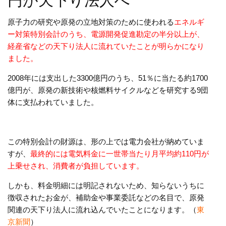
円が天下り法人へ
原子力の研究や原発の立地対策のために使われる
エネルギ
ー対策特別会計のうち、電源開発促進勘定の半分以上が、
経産省などの天下り法人に流れていたことが明らかになり
ました。
2008年には支出した3300億円のうち、51％に当たる約1700
億円が、原発の新技術や核燃料サイクルなどを研究する9団
体に支払われていました。
この特別会計の財源は、形の上では電力会社が納めていま
すが、
最終的には電気料金に一世帯当たり月平均約110円が
上乗せされ、消費者が負担しています。
しかも、料金明細には明記されないため、知らないうちに
徴収されたお金が、補助金や事業委託などの名目で、原発
関連の天下り法人に流れ込んでいたことになります。（
東
京新聞
）