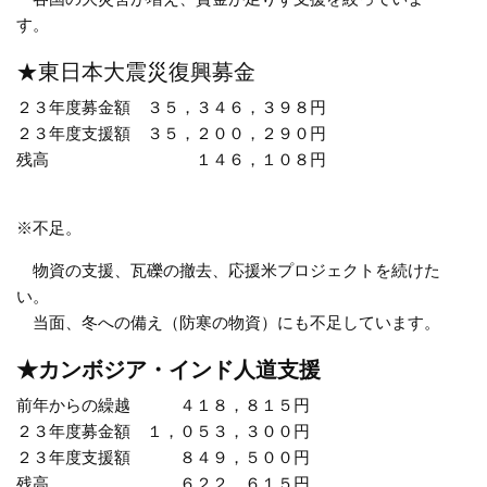
す。
★東日本大震災復興募金
２３年度募金額
３５，３４６，３９８円
２３年度支援額
３５，２００，２９０円
残高
１４６，１０８円
※不足。
物資の支援、瓦礫の撤去、応援米プロジェクトを続けた
い。
当面、冬への備え（防寒の物資）にも不足しています。
★カンボジア・インド人道支援
前年からの繰越
４１８，８１５円
２３年度募金額
１，０５３，３００円
２３年度支援額
８４９，５００円
残高
６２２，６１５円