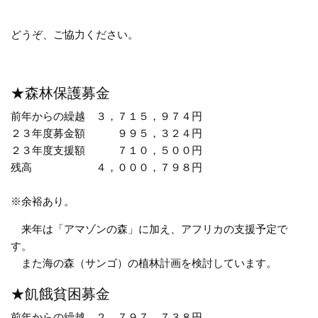
どうぞ、ご協力ください。
★森林保護募金
前年からの繰越
３，７１５，９７４円
２３年度募金額
９９５，３２４円
２３年度支援額
７１０，５００円
残高
４，０００，７９８円
※余裕あり。
来年は「アマゾンの森」に加え、アフリカの支援予定で
す。
また海の森（サンゴ）の植林計画を検討しています。
★飢餓貧困募金
前年からの繰越
２，７９７，７３８円