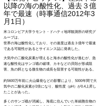
以降の海の酸性化、過去３億
年で最速（時事通信2012年3
月1日）
米コロンビア大学ラモント・ドハティ地球観測所の研究グ
ループは、
世界の海は酸性化しており、その速度は過去３億年で最速
である可能性があるとサイエンス誌に発表した。
大気中の二酸化炭素が増えると海水の酸性化が進むが、急
速な酸性化はサンゴ礁の破壊、カキなどの貝殻が形成阻
害、魚の餌となる微生物の成長を阻害する可能性がある。
約5600万年前に火山爆発などの影響により、5000年間で大
気中の二酸化炭素が2倍になり、酸性度（pH）が0.4上昇し
たことがあった。
多くのサンゴ礁が消滅し、海底に住んでいた単細胞生物の