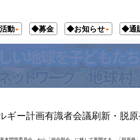
活動
◆募金
◆お知らせ
◆通
ックス
【環境トピックス】エネルギー計画有識者会議刷新
ルギー計画有識者会議刷新・脱原
基本問題委員会」から「総合部会」に移して再開する。「脱原発