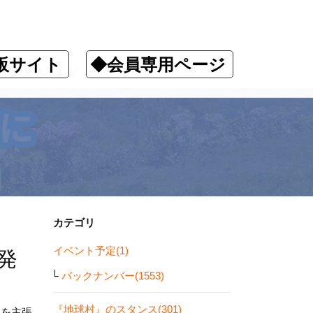
販サイト
◆会員専用ページ
・脱原発色薄まる
カテゴリ
イベント予定(1)
発
バックナンバー(1553)
『地球村』のスタンス(301)
」を主張