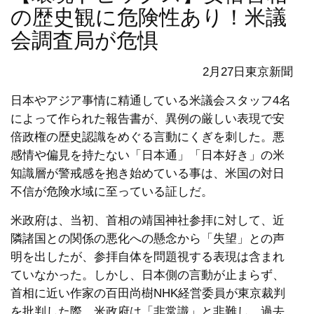
の歴史観に危険性あり！米議
会調査局が危惧
2月27日東京新聞
日本やアジア事情に精通している米議会スタッフ4名
によって作られた報告書が、異例の厳しい表現で安
倍政権の歴史認識をめぐる言動にくぎを刺した。悪
感情や偏見を持たない「日本通」「日本好き」の米
知識層が警戒感を抱き始めている事は、米国の対日
不信が危険水域に至っている証しだ。
米政府は、当初、首相の靖国神社参拝に対して、近
隣諸国との関係の悪化への懸念から「失望」との声
明を出したが、参拝自体を問題視する表現は含まれ
ていなかった。しかし、日本側の言動が止まらず、
首相に近い作家の百田尚樹NHK経営委員が東京裁判
を批判した際、米政府は「非常識」と非難し、過去