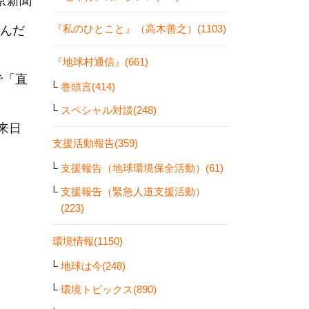
京新聞
『私のひとこと』（高木善之）(1103)
学んだ
『地球村通信』(661)
で「直
巻頭言(414)
スペシャル対談(248)
来日
支援活動報告(359)
支援報告（地球環境保全活動）(61)
支援報告（緊急人道支援活動）
(223)
環境情報(1150)
地球は今(248)
環境トピックス(890)