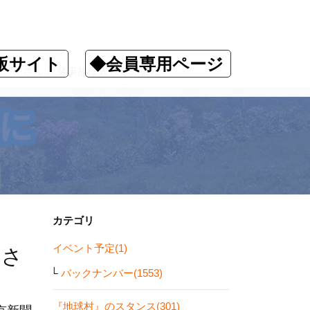
販サイト
◆会員専用ページ
ズキさん:原発事故は人類への警鐘
カテゴリ
イベント予定(1)
キさ
バックナンバー(1553)
『地球村』のスタンス(301)