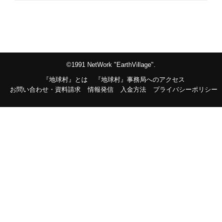
©1991 NetWork "EarthVillage".
『地球村』とは
『地球村』事務局へのアクセス
お問い合わせ・資料請求
情報発信
入金方法
プライバシーポリシー