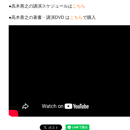
●高木善之の講演スケジュールは
こちら
●高木善之の著書・講演DVD は
こちら
で購入