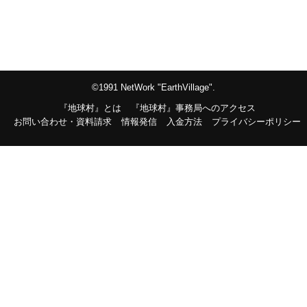
©1991 NetWork "EarthVillage".
『地球村』とは
『地球村』事務局へのアクセス
お問い合わせ・資料請求
情報発信
入金方法
プライバシーポリシー