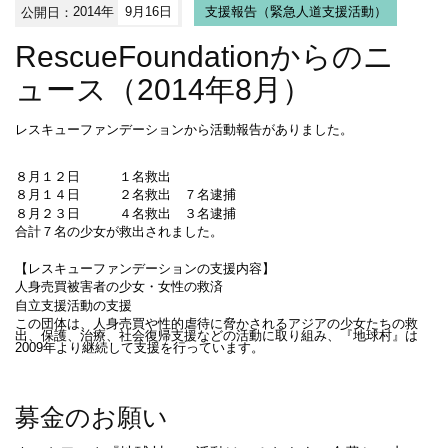
公開日：
2014年
9月16日
支援報告（緊急人道支援活動）
RescueFoundationからのニ
ュース（2014年8月）
レスキューファンデーションから活動報告がありました。
８月１２日 １名救出
８月１４日 ２名救出
７名逮捕
８月２３日 ４名救出 ３名逮捕
合計７名の少女が救出されました。
【レスキューファンデーションの支援内容】
人身売買被害者の少女・女性の救済
自立支援活動の支援
この団体は、人身売買や性的虐待に脅かされるアジアの少女たちの救
出、保護、治療、社会復帰支援などの活動に取り組み、『地球村』は
2009年より継続して支援を行っています。
募金のお願い