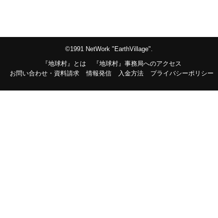
©1991 NetWork "EarthVillage".
『地球村』とは
『地球村』事務局へのアクセス
お問い合わせ・資料請求
情報発信
入金方法
プライバシーポリシー