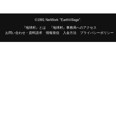
©1991 NetWork "EarthVillage".
『地球村』とは
『地球村』事務局へのアクセス
お問い合わせ・資料請求
情報発信
入金方法
プライバシーポリシー