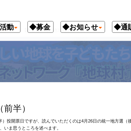
活動
◆募金
◆お知らせ
◆通
頭言
【巻頭言】統一地方選挙（前半）
（前半）
半）投開票日ですが、読んでいただくのは4月26日の統一地方選（
、いま思うところを述べます。