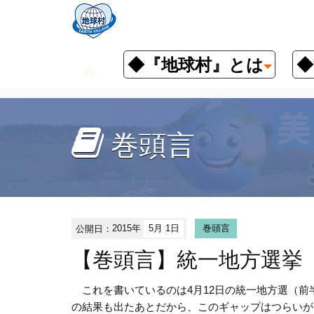
◆『地球村』とは
◆
お知らせ
『地球村通信』
巻
巻頭言
公開日：
2015年
5月 1日
巻頭言
【巻頭言】統一地方選挙
これを書いているのは4月12日の統一地方選（前
の結果も出たあとだから、このギャップはつらいが