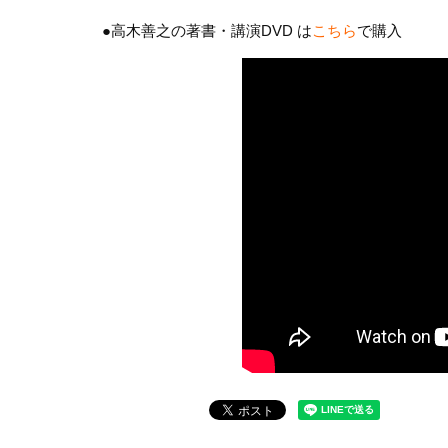
●高木善之の著書・講演DVD は
こちら
で購入