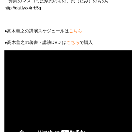
〝沖縄のマスコミは県民のもの、民（たみ）のもの〟
http://dai.ly/x4rrb5q
●高木善之の講演スケジュールは
こちら
●高木善之の著書・講演DVD は
こちら
で購入