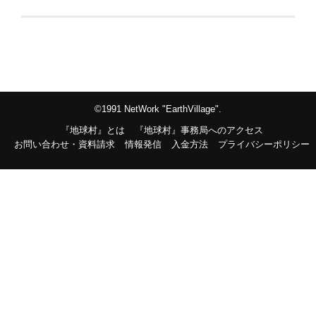
©1991 NetWork "EarthVillage".
『地球村』とは
『地球村』事務局へのアクセス
お問い合わせ・資料請求
情報発信
入金方法
プライバシーポリシー