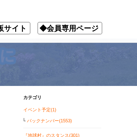
販サイト
◆会員専用ページ
た
カテゴリ
イベント予定(1)
バックナンバー(1553)
『地球村』のスタンス(301)