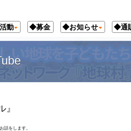
活動
◆募金
◆お知らせ
◆通
絵本『えんとつ町のプペル』
ube
ル』
お話をします。