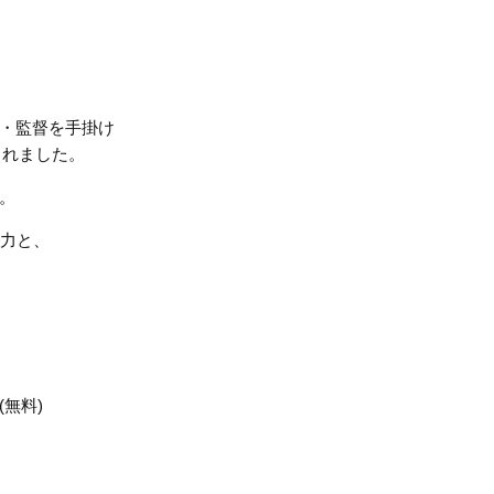
・監督を手掛け
されました。
。
魅力と、
無料)