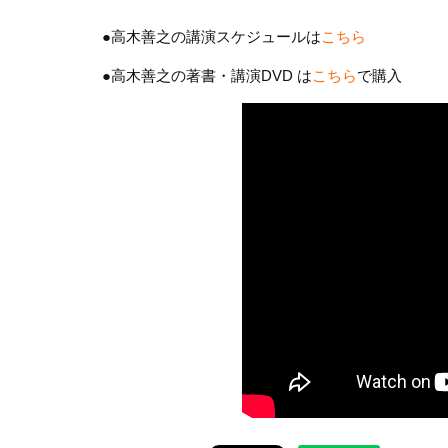
●高木善之の講演スケジュールは
こちら
●高木善之の著書・講演DVD は
こちら
で購入