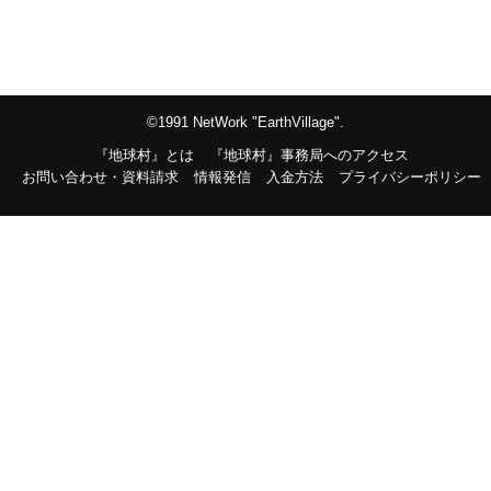
©1991 NetWork "EarthVillage".
『地球村』とは
『地球村』事務局へのアクセス
お問い合わせ・資料請求
情報発信
入金方法
プライバシーポリシー