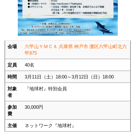
会場
六甲山ＹＭＣＡ 兵庫県 神戸市 灘区六甲山町北六
甲875
定員
40名
時間
3月11日（土）18:00～3月12日（日）18:00
対象
『地球村』特別会員
者
参加
30,000円
費
主催
ネットワーク『地球村』