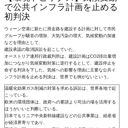
で公共インフラ計画を止める
初判決
ウィーン空港に新たに滑走路を建設する計画に対して市民
グループが騒音の増加、大気汚染の増大、気候変動の加速
などを理由として、
建設承認の取消訴訟を起こしていた。
オーストリア連邦行政裁判所は、建設計画はCO2排出量増
加につながり気候変動対策に逆行するとして、建設停止を
命ずる判決を下した。気候への影響を理由に主要な公共イ
ンフラ計画を止める判決は、世界でも例がないという。
温暖化効果ガス削減の対策を求める訴訟は、世界各地で起
こっている。
欧米の環境団体は、政府への要請より司法の場を活用する
ほうがいいと判断している。
日本でもリニア中央新幹線建設などの公共事業は、経産省
が経済界寄りであり、