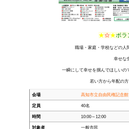
★
☆
★
ボラ
職場・家庭・学校などの人
幸せな
一瞬にして幸せを掴んでほしいの
若い方から年配の方
会場
高知市立自由民権記念館
定員
40名
時間
10:00～12:00
対象者
一般市民