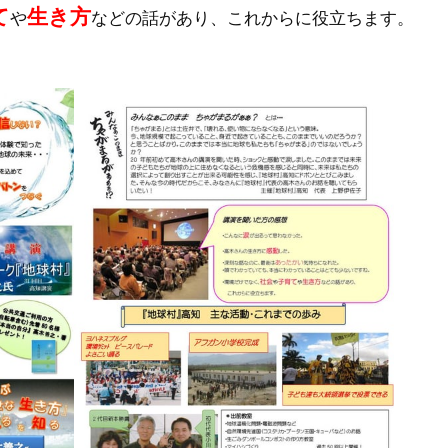
て
生き方
や
などの話があり、これからに役立ちます。