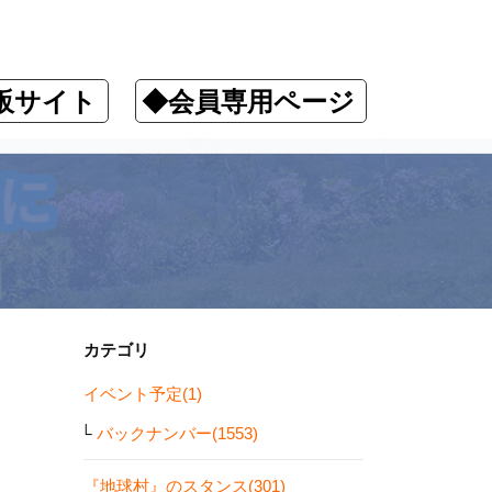
販サイト
◆会員専用ページ
す！
カテゴリ
イベント予定(1)
バックナンバー(1553)
『地球村』のスタンス(301)