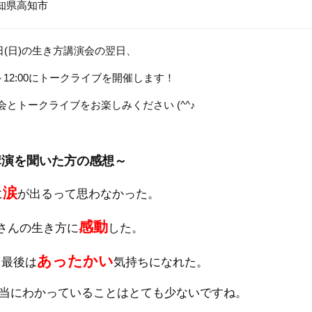
知県高知市
6日(日)の生き方講演会の翌日、
00～12:00にトークライブを開催します！
会とトークライブをお楽しみください (^^♪
講演を聞いた方の感想～
涙
に
が出るって思わなかった。
感動
さんの生き方に
した。
あったかい
、最後は
気持ちになれた。
当にわかっていることはとても少ないですね。