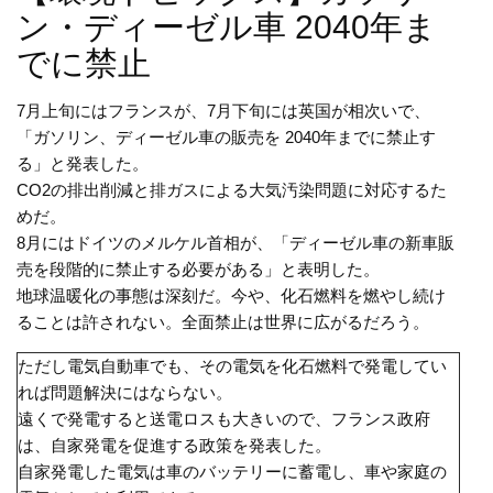
ン・ディーゼル車 2040年ま
でに禁止
7月上旬にはフランスが、7月下旬には英国が相次いで、
「ガソリン、ディーゼル車の販売を 2040年までに禁止す
る」と発表した。
CO2の排出削減と排ガスによる大気汚染問題に対応するた
めだ。
8月にはドイツのメルケル首相が、「ディーゼル車の新車販
売を段階的に禁止する必要がある」と表明した。
地球温暖化の事態は深刻だ。今や、化石燃料を燃やし続け
ることは許されない。全面禁止は世界に広がるだろう。
ただし電気自動車でも、その電気を化石燃料で発電してい
れば問題解決にはならない。
遠くで発電すると送電ロスも大きいので、フランス政府
は、自家発電を促進する政策を発表した。
自家発電した電気は車のバッテリーに蓄電し、車や家庭の