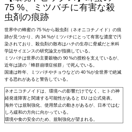
75 %、ミツバチに有害な殺
虫剤の痕跡
世界中の蜂蜜の 75 %から殺虫剤（ネオニコチノイド）の痕
跡が見つかり、内 34 %がミツバチにとって有害な濃度で汚
染されており、殺虫剤の散布はハチの生存に脅威だと米科
学誌サイエンスの研究論文が指摘している。
ミツバチは世界の主要穀物の 90 %の授粉を支えているが、
近年は謎の「蜂群崩壊症候群」で死んでいる。
国連は昨年、ミツバチやチョウなどの 40 %が全世界で絶滅
する恐れがあると警告している。
ネオニコチノイドは、環境への影響だけでなく、ヒトの神
経発達障害と関連する可能性があると EU は公式発表。
海外では規制強化、使用禁止の動きがあるが、日本ではむ
しろ緩和の方向に向かっている。
環境や食の安全のため、規制強化が望まれる。