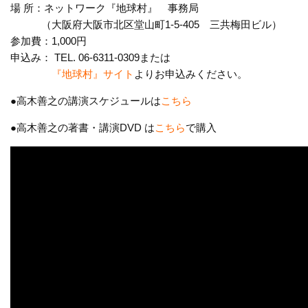
場 所：ネットワーク『地球村』 事務局
（大阪府大阪市北区堂山町1-5-405 三共梅田ビル）
参加費：1,000円
申込み： TEL. 06-6311-0309または
『地球村』サイト
よりお申込みください。
●高木善之の講演スケジュールは
こちら
●高木善之の著書・講演DVD は
こちら
で購入