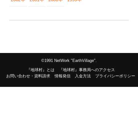
©1991 NetWork "EarthVillage".
『地球村』とは
『地球村』事務局へのアクセス
お問い合わせ・資料請求
情報発信
入金方法
プライバシーポリシー