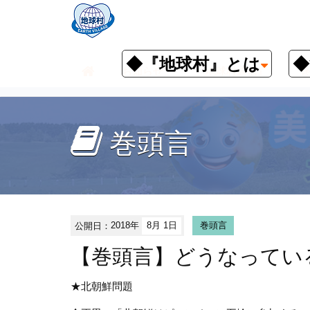
◆『地球村』とは
◆
お知らせ
『地球村通信』
巻
巻頭言
公開日：
2018年
8月 1日
巻頭言
【巻頭言】どうなってい
★北朝鮮問題