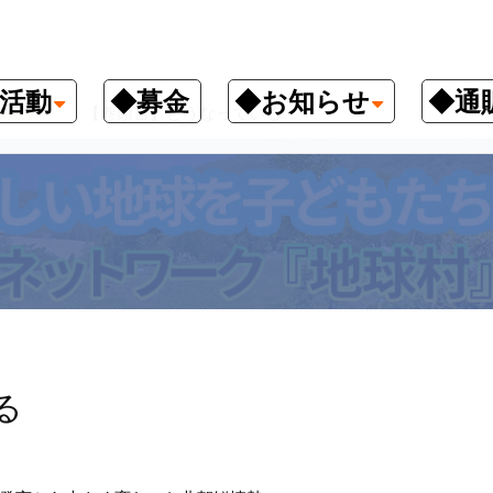
活動
◆募金
◆お知らせ
◆通
頭言
【巻頭言】どうなっている
る