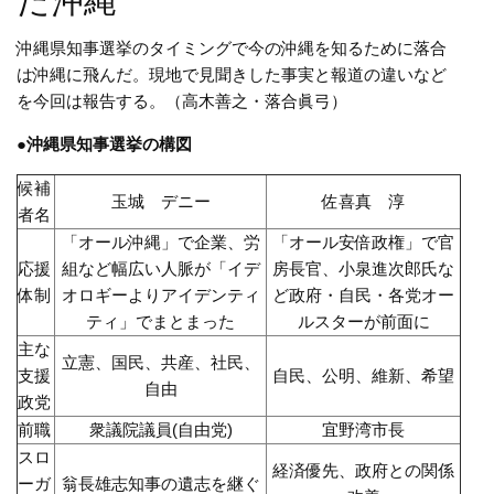
た沖縄
沖縄県知事選挙のタイミングで今の沖縄を知るために落合
は沖縄に飛んだ。現地で見聞きした事実と報道の違いなど
を今回は報告する。（高木善之・落合眞弓）
●沖縄県知事選挙の構図
候補
玉城 デニー
佐喜真 淳
者名
「オール沖縄」で企業、労
「オール安倍政権」で官
応援
組など幅広い人脈が「イデ
房長官、小泉進次郎氏な
体制
オロギーよりアイデンティ
ど政府・自民・各党オー
ティ」でまとまった
ルスターが前面に
主な
立憲、国民、共産、社民、
支援
自民、公明、維新、希望
自由
政党
前職
衆議院議員(自由党)
宜野湾市長
スロ
経済優先、政府との関係
ーガ
翁長雄志知事の遺志を継ぐ