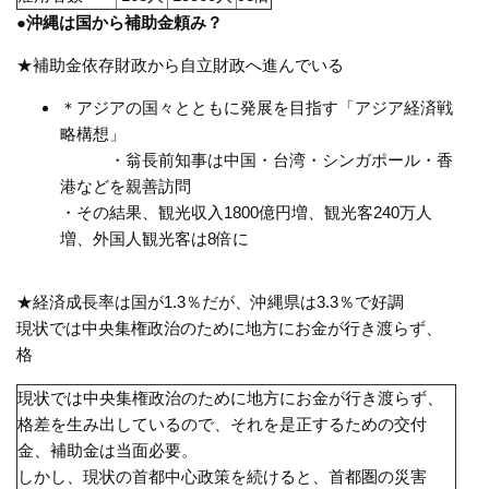
●沖縄は国から補助金頼み？
★補助金依存財政から自立財政へ進んでいる
＊アジアの国々とともに発展を目指す「アジア経済戦
略構想」
・翁長前知事は中国・台湾・シンガポール・香
港などを親善訪問
・その結果、観光収入1800億円増、観光客240万人
増、外国人観光客は8倍に
★経済成長率は国が1.3％だが、沖縄県は3.3％で好調
現状では中央集権政治のために地方にお金が行き渡らず、
格
現状では中央集権政治のために地方にお金が行き渡らず、
格差を生み出しているので、それを是正するための交付
金、補助金は当面必要。
しかし、現状の首都中心政策を続けると、首都圏の災害