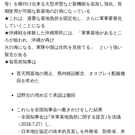
母）を横付け出来る大型岸壁など新機能を追加し強化。長
期使用が可能な新基地の計画になっている
★これは、過重な基地負担を固定化し、さらに軍事要塞化
していくことになる
★沖縄戦を体験した沖縄県民には、「軍事基地があるとこ
ろが狙われ、沖縄が再び
火の海になる。軍隊や国は住民を見捨てる」 という強い
疑念がある
★翁長前知事は
普天間基地の廃止、県内移設断念、オスプレイ配備撤
回を求めた
辺野古の埋め立て承認は撤回
これらを全国知事会へ働きかけをした結果
・全国知事会は｢米軍基地負担に関する提言｣を決議
（2018.7.27）し、
・日米地位協定の抜本的見直しを外務省、防衛省、米