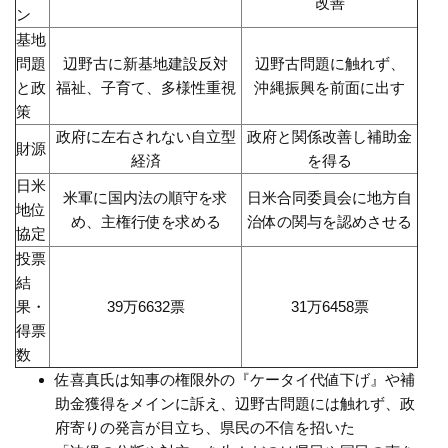
改善
ン
基地
問題
辺野古に新基地建設反対
辺野古問題に触れず、
と政
福祉、子育て、多様性重視
沖縄振興を前面に出す
策
政府に左右されない自立型
政府と関係改善し補助金
財源
経済
を得る
日米
米軍に国内法の順守を求
日米合同委員会に地方自
地位
め、主権行使を求める
治体の関与を認めさせる
協定
投票
結
果・
39万6632票
31万6458票
得票
数
佐喜真氏は知事の権限外の『ケータイ代値下げ』や補
助金獲得をメインに訴え、辺野古問題には触れず、政
府寄りの発言が目立ち、県民の不信を招いた