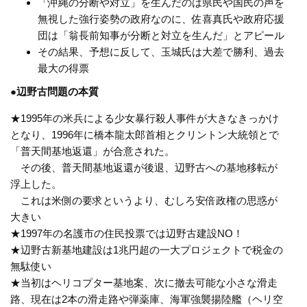
「沖縄の分断や対立」を生んだのは県民や国民の声を
無視した強行姿勢の政府なのに、佐喜真氏や政府応援
団は「翁長前知事が分断と対立を生んだ」とアピール
その結果、予想に反して、玉城氏は大差で勝利、過去
最大の得票
●辺野古問題の本質
★1995年の米兵による少女暴行殺人事件が大きなきっかけ
となり、1996年に橋本龍太郎首相とクリントン大統領とで
「普天間基地返還」が合意された。
その後、普天間基地返還が後退、辺野古への基地移転が
浮上した。
これは米側の要求というより、むしろ安倍政権の思惑が
大きい
★1997年の名護市の住民投票では辺野古建設NO！
★辺野古新基地建設は1兆円超の一大プロジェクトで税金の
無駄使い
★当初はヘリコプター基地案、次に撤去可能な小さな滑走
路、現在は2本の滑走路や弾薬庫、海軍強襲揚陸艦（ヘリ空