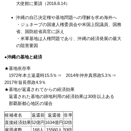
大使館に要請（2018.8.14）
沖縄の自己決定権や基地問題への理解を求め海外へ
・ジュネーブの国連人権委員会や米国上院議員、国務
省、国防総省高官に訴え
・米軍基地は人権問題であり、沖縄の経済発展の最大
の阻害要因
●沖縄の基地と経済
★基地依存率
1972年本土返還時15.5％⇒ 2014年仲井真県政5.3％⇒
2017年翁長県政4.9％
★基地が返還されてからの経済効果
返還された基地の跡地利用の経済効果は30倍以上ある
那覇新都心地区の場合
候補者名
返還前
返還後
倍率
直接経済効果
52億円
1634億円
32倍
雇用者数
168人
15560人
93倍