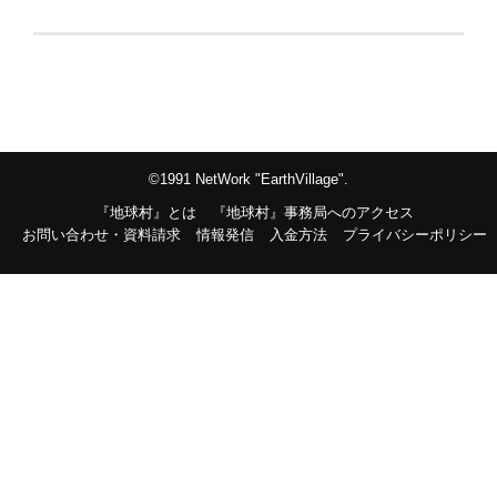
©1991 NetWork "EarthVillage".
『地球村』とは
『地球村』事務局へのアクセス
お問い合わせ・資料請求
情報発信
入金方法
プライバシーポリシー