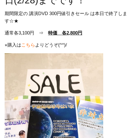
日(2/28)までです！
期間限定の 講演DVD 300円値引きセール は本日で終了しま
す☆★
通常各3,100円 ⇒
特価 各2,800円
⭐︎購入は
こちら
よりどうぞ(^^)/