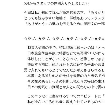
5月からスタッフの仲間入りをしました♪♪
今回は私が初めて読んだ高木代表の本、『ありがとう』
とっても読みやすい短編で、挿絵もあってスラスラ
『ありがとう』の魅力を伝えるために感想文の一部
☆彡･:*:･★彡･:*:･☆彡･:*:･★彡･:*:･☆彡･:*:･★彡☆
12篇の短編の中で、特に印象に残ったのは「とっ
日本航空墜落事故は特番などでも再現VTRが作ら
体験したことがないことなので、想像しかできま
墜落する前に、残されたものに宛てる手紙や言葉
受け入れてもいるようでなんだか考えさせられるも
本書にある通り他人の子供を最後の力と勇気で抱
その愛のあるとっさの判断は私たちの毎日の生活
日々の何気ない判断とか人との関わりの中で愛の
このエッセイに書かれるすべてのエピソードに「
私が小さいころから母に教えられているものの１