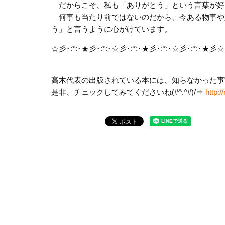
だからこそ、私も「ありがとう」という言葉が好
何事も当たり前ではないのだから、今ある物事や
う」と言うように心がけています。
☆彡･:*:･★彡･:*:･☆彡･:*:･★彡･:*:･☆彡･:*:･★彡☆
高木代表の出版されている本には、知らなかった事
是非、チェックしてみてくださいね(#^.^#)/⇒
http: