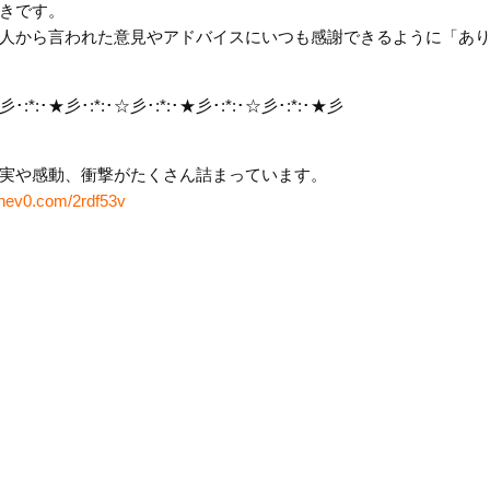
きです。
人から言われた意見やアドバイスにいつも感謝できるように「あ
彡･:*:･★彡･:*:･☆彡･:*:･★彡･:*:･☆彡･:*:･★彡
実や感動、衝撃がたくさん詰まっています。
//nev0.com/2rdf53v