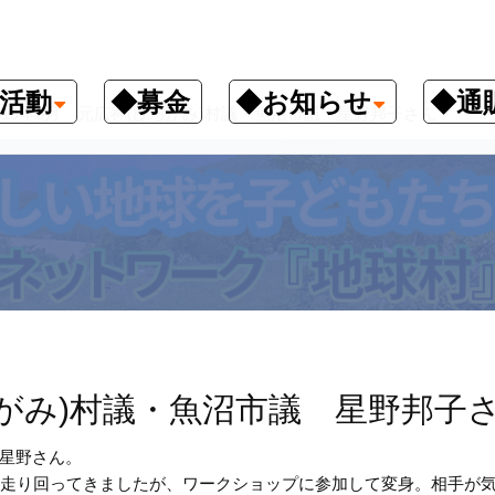
活動
◆募金
◆お知らせ
◆通
019年6月 元広神(ひろがみ)村議・魚沼市議 星野邦子さん
ひろがみ)村議・魚沼市議 星野邦子
星野さん。
ら走り回ってきましたが、ワークショップに参加して変身。相手が