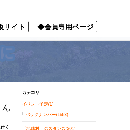
販サイト
◆会員専用ページ
カテゴリ
イベント予定(1)
さん
バックナンバー(1553)
気付く
『地球村』のスタンス(301)