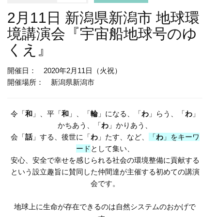
2月11日 新潟県新潟市 地球環
境講演会『宇宙船地球号のゆ
くえ』
開催日： 2020年2月11日（火祝）
開催場所： 新潟県新潟市
令「
和
」、平「
和
」、「
輪
」になる、「
わ
」らう、「
わ
」
かちあう、「
わ
」かりあう、
会「
話
」する、後世に「
わ
」たす、など、
「
わ
」をキーワ
ード
として集い、
安心、安全で幸せを感じられる社会の環境整備に貢献する
という設立趣旨に賛同した仲間達が主催する初めての講演
会です。
地球上に生命が存在できるのは自然システムのおかげで