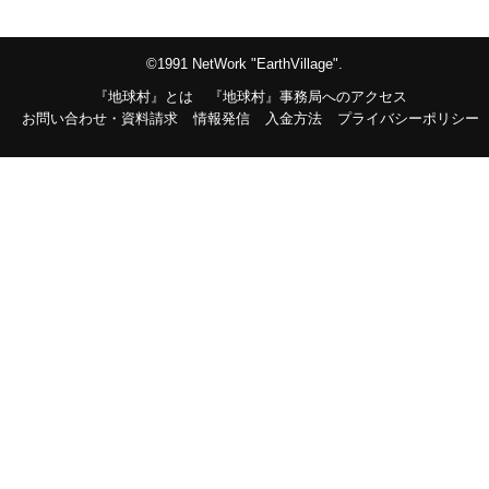
©1991 NetWork "EarthVillage".
『地球村』とは
『地球村』事務局へのアクセス
お問い合わせ・資料請求
情報発信
入金方法
プライバシーポリシー