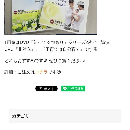
↑画像は
DVD
「知ってるつもり」シリーズ2枚と、
講演
DVD
『非対立』、 『子育ては自分育て』です📀
どれもおすすめです🎵 ぜひご覧ください❕
詳細・ご注文は
コチラ
です😆
カテゴリ