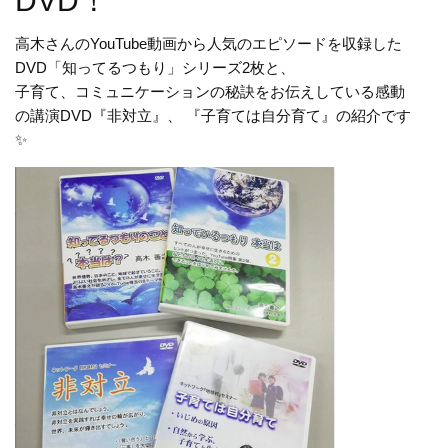
DVD！
高木さんのYouTube動画から
人気のエピソードを収録した
DVD
「知ってるつもり」シリーズ2枚と、
子育て、コミュニケーションの秘訣を
お伝えしている感動
の講演DVD
『非対立』、 『子育ては自分育て』の紹介です
✨