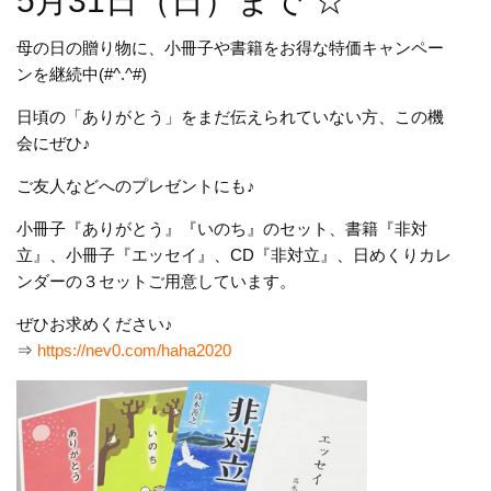
5月31日（日）まで ☆
母の日の贈り物に、小冊子や書籍を
お得な特価キャンペー
ンを継続中(#^.^#)
日頃の「ありがとう」をまだ伝えられていない方、この機
会にぜひ♪
ご友人などへのプレゼントにも♪
小冊子『ありがとう』『いのち』のセット、書籍『非対
立』、小冊子『エッセイ』、CD『非対立』、日めくりカレ
ンダーの３セットご用意しています。
ぜひお求めください♪
⇒
https://nev0.com/haha2020