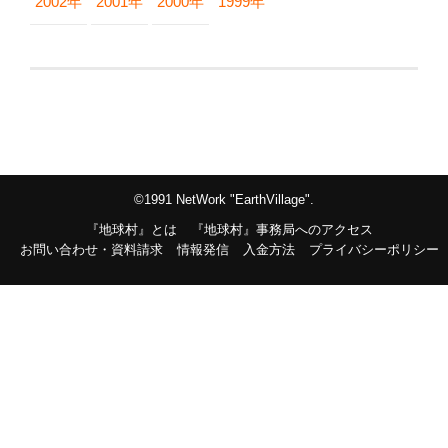
2002年
2001年
2000年
1999年
©1991 NetWork "EarthVillage".
『地球村』とは
『地球村』事務局へのアクセス
お問い合わせ・資料請求
情報発信
入金方法
プライバシーポリシー