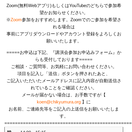
Zoom(無料Webアプリ)もしくはYouTubeのどちらで参
加希
望かお知らせください。
※
Zoom
参加をおすすめします。Zoom
でのご参加を希望さ
れる場合は
事前にアプリダウンロードやアカウント登録をよろしくお
願いいたします。
=====お申込は下記、『講演会参加お申込みフォーム』か
らも受付しております=====
ご相談・ご質問等、お気軽にお問い合わせください。
項目を記入し「送信」ボタンを押されたあと、
ご記入いただいたメールアドレスに記入内容が自動送信さ
れていることをご確認ください。
メールが届かない場合は、お手数ですが【
koen@chikyumura.org
】に
お名前、ご連絡先等をご記入の上送信をお願いいたしま
す。
================================================