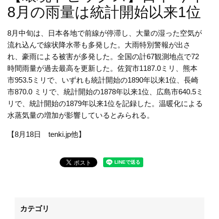
8月の雨量は統計開始以来1位
8月中旬は、日本各地で前線が停滞し、大量の湿った空気が
流れ込んで線状降水帯も多発した。大雨特別警報が出さ
れ、豪雨による被害が多発した。全国の計
67
観測地点で
72
時間雨量が過去最高を更新した。佐賀市
1187.0
ミリ、熊本
市
953.5
ミリで、いずれも統計開始の
1890
年以来
1
位、長崎
市
870.0
ミリで、統計開始の
1878
年以来
1
位、広島市
640.5
ミ
リで、統計開始の
1879
年以来
1
位を記録した。温暖化による
水蒸気量の増加が影響しているとみられる。
【8月18日 tenki.jp他】
カテゴリ