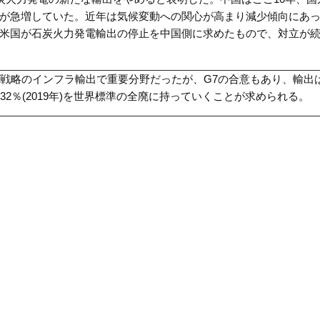
が急増していた。近年は気候変動への関心が高まり減少傾向にあ
米国が石炭火力発電輸出の停止を中国側に求めたもので、対立が
戦略のインフラ輸出で重要分野だったが、
G7
の合意もあり、輸出
32
％
(2019
年
)
を世界標準の全廃に持っていくことが求められる。