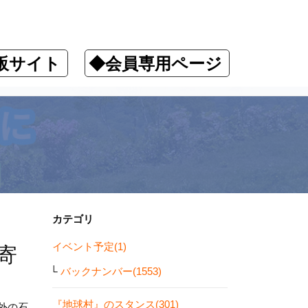
販サイト
◆会員専用ページ
カテゴリ
イベント予定(1)
寄
バックナンバー(1553)
『地球村』のスタンス(301)
外の石