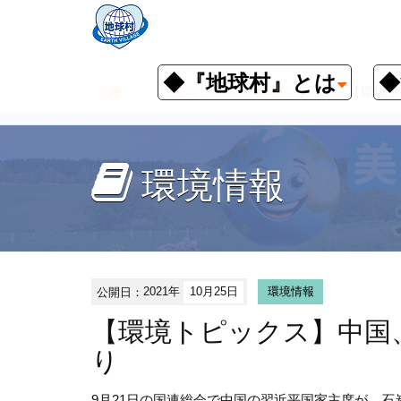
◆『地球村』とは
◆
お知らせ
環境情報
【環境ト
環境情報
公開日：
2021年
10月25日
環境情報
【環境トピックス】中国
り
9月
21
日の国連総会で中国の習近平国家主席が、石