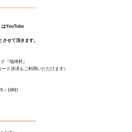
==============
YouTube
とさせて頂きます。
ーク『地球村』
カード決済もご利用いただけます）
時～16時)
==============