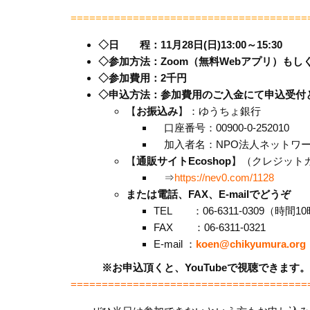
======================================
◇日 程：11月28日(日)13:00～15:30
◇参加方法：Zoom（無料Webアプリ）もしくは
◇参加費用：2千円
◇申込方法：参加費用のご入金にて申込受付
【
お振込み
】：ゆうちょ銀行
口座番号：00900-0-252010
加入者名：NPO法人ネットワ
【
通販サイトEcoshop
】（
クレジット
⇒
https://nev0.com/1128
または電話、FAX、E-mailでどうぞ
TEL ：06-6311-0309（時間10
FAX ：06-6311-0321
E-mail ：
koen@chikyumura.org
※お申込頂くと、YouTubeで
視聴できます。
======================================