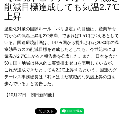
削減目標達成しても気温2.7℃
上昇
温暖化対策の国際ルール「パリ協定」の目標は、産業革命
前からの気温上昇を
2
℃未満、できれば
1.5
℃に抑えるとして
いる。国連環境計画は、
147
ヵ国から提出された
2030
年の温
室効果ガスの削減目標を達成したとしても、今世紀末には
気温が
2.7
℃上がると報告書を公表した。また、日本を含む
50
ヵ国・地域は将来的に実質排出ゼロを表明しているが、
これが達成できたとしても
2.2
℃上昇するという。国連のグ
テーレス事務総長は「我々はまだ破滅的な気温上昇の道を
歩んでいる」と警告した。
【10月27日 朝日新聞他】