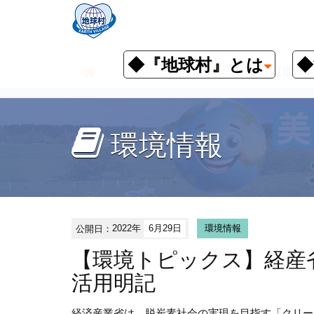
◆『地球村』とは
◆
お知らせ
環境情報
【環境ト
環境情報
公開日：
2022年
6月29日
環境情報
【環境トピックス】経産
活用明記
経済産業省は、脱炭素社会の実現を目指す「クリー