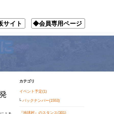
販サイト
◆会員専用ページ
カテゴリ
イベント予定(1)
発
バックナンバー(1553)
『地球村』のスタンス(301)
攻による