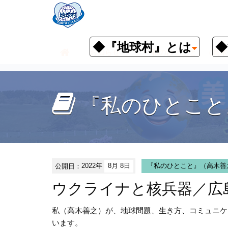
◆『地球村』とは
◆
お知らせ
『私のひとこと』（高木
『私のひとこと
公開日：
2022年
8月 8日
『私のひとこと』（高木善
ウクライナと核兵器／広
私（高木善之）が、地球問題、生き方、コミュニケ
います。