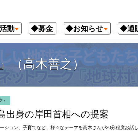
活動
◆募金
◆お知らせ
◆通
善之）
ウクライナと核兵器／広島出身の岸田首相への提案
』（高木善之）
之）
島出身の岸田首相への提案
ーション、子育てなど、様々なテーマを高木さんが20分程度お話