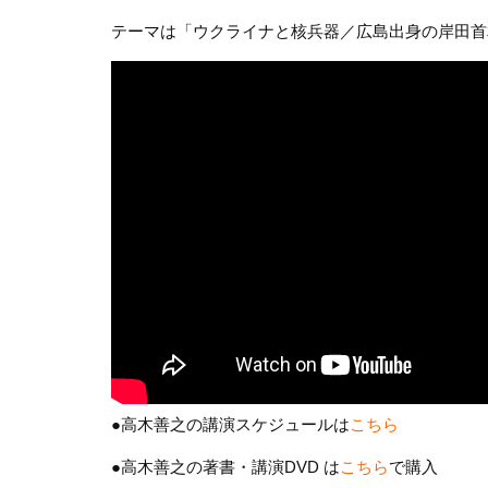
テーマは「ウクライナと核兵器／広島出身の岸田首
●高木善之の講演スケジュールは
こちら
●高木善之の著書・講演DVD は
こちら
で購入