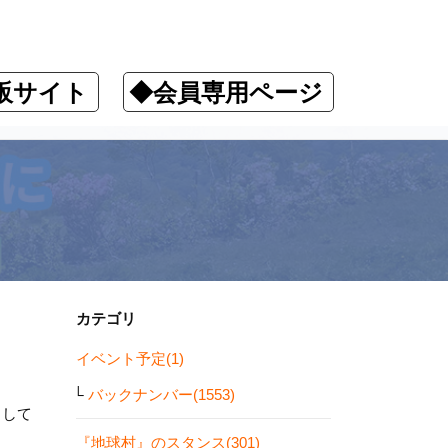
販サイト
◆会員専用ページ
カテゴリ
イベント予定(1)
バックナンバー(1553)
しして
『地球村』のスタンス(301)