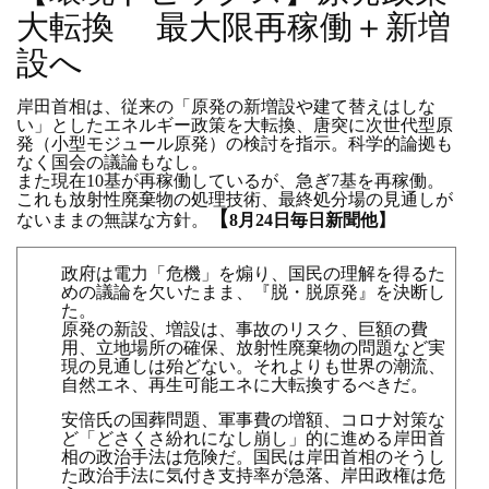
大転換 最大限再稼働＋新増
設へ
岸田首相は、従来の「原発の新増設や建て替えはしな
い」としたエネルギー政策を大転換、唐突に次世代型原
発（小型モジュール原発）の検討を指示。科学的論拠も
なく国会の議論もなし。
また現在
10
基が再稼働しているが、急ぎ
7
基を再稼働。
これも放射性廃棄物の処理技術、最終処分場の見通しが
【
ないままの無謀な方針。
8
月
24
日毎日新聞他】
政府は電力「危機」を煽り、国民の理解を得るた
めの議論を欠いたまま、『脱・脱原発』を決断し
た。
原発の新設、増設は、事故のリスク、巨額の費
用、立地場所の確保、放射性廃棄物の問題など実
現の見通しは殆どない。それよりも世界の潮流、
自然エネ、再生可能エネに大転換するべきだ。
安倍氏の国葬問題、軍事費の増額、コロナ対策な
ど「どさくさ紛れになし崩し」的に進める岸田首
相の政治手法は危険だ。
国民は岸田首相のそうし
た政治手法に気付き支持率が急落、岸田政権は危