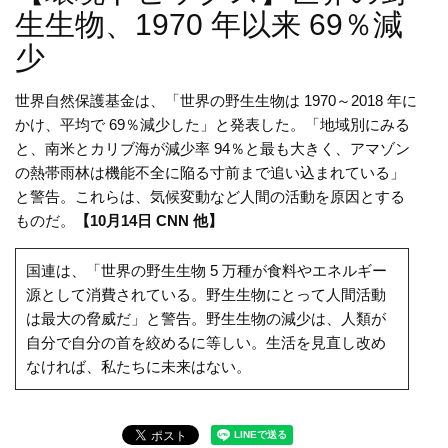
生生物、1970 年以来 69％減
少
世界自然保護基金は、「世界の野生生物は 1970～2018 年に
かけ、平均で 69％減少した」と発表した。「地域別にみる
と、南米とカリブ海が減少率 94％と最も大きく、アマゾン
の熱帯雨林は機能不全に陥る寸前まで追い込まれている」
と警告。これらは、気候変動など人間の活動を原因とする
ものだ。
【10月14日 CNN 他】
国連は、「世界の野生生物 5 万種が食料やエネルギー
源として消費されている。野生生物にとって人間活動
は最大の脅威だ」と警告。野生生物の減少は、人類が
自分で自分の首を絞めるに等しい。生活を見直し改め
なければ、私たちに未来はない。