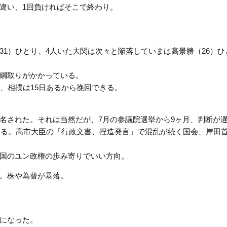
違い、1回負ければそこで終わり。
1）ひとり、4人いた大関は次々と陥落していまは高景勝（26）ひ
綱取りがかかっている。
、相撲は15日あるから挽回できる。
名された。それは当然だが、7月の参議院選挙から9ヶ月、判断が
うする。高市大臣の「行政文書、捏造発言」で混乱が続く国会、岸田
国のユン政権の歩み寄りでいい方向。
。株や為替が暴落。
になった。