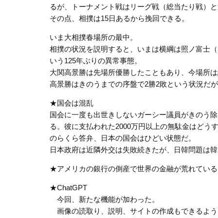
るが、トーナメント戦はリーグ戦（総当たり戦）と
その点、相撲は15日あるから挽回できる。
いま大相撲春場所の最中。
相撲の状況を説明すると、いまは横綱は照ノ富士（3
いう125年ぶりの異常事態。
大関高景勝は先場所優勝したこともあり、今場所は
高景勝はきのうまでの序盤で2勝2敗という状況だが
★国会は混乱
国会に一度も出世きしないガーシー議員がきのう除
る。彼に支払われた2000万円以上の無駄金はど
のらくら答弁、日本の国会はひどい状態だ。
日本政府は近隣外交は失敗続きたが、日韓問題は韓
★アメリカの銀行の倒産で世界の金融が荒れている
★ChatGPT
今回、新たな機能が加わった。
画像の読取り、説明、サイトの作成もできるよう