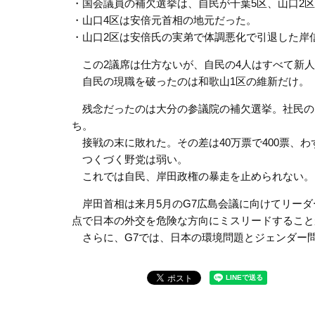
・国会議員の補欠選挙は、自民が千葉5区、山口2区
・山口4区は安倍元首相の地元だった。
・山口2区は安倍氏の実弟で体調悪化で引退した岸
この2議席は仕方ないが、自民の4人はすべて新人
自民の現職を破ったのは和歌山1区の維新だけ。
残念だったのは大分の参議院の補欠選挙。社民の
ち。
接戦の末に敗れた。その差は40万票で400票、わず
つくづく野党は弱い。
これでは自民、岸田政権の暴走を止められない。
岸田首相は来月5月のG7広島会議に向けてリーダ
点で日本の外交を危険な方向にミスリードすること
さらに、G7では、日本の環境問題とジェンダー