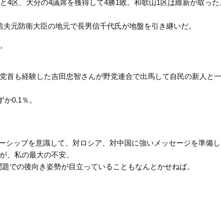
と4区、大分の4議席を獲得して4勝1敗。和歌山1区は維新が取った
信夫元防衛大臣の地元で長男信千代氏が地盤を引き継いだ。
。
党首も経験した吉田忠智さんが野党連合で出馬して自民の新人と
か0.1％。
ーシップを意識して、対ロシア、対中国に強いメッセージを準備し
が、私の最大の不安。
問題での後向き姿勢が目立っていることもなんとかせねば。