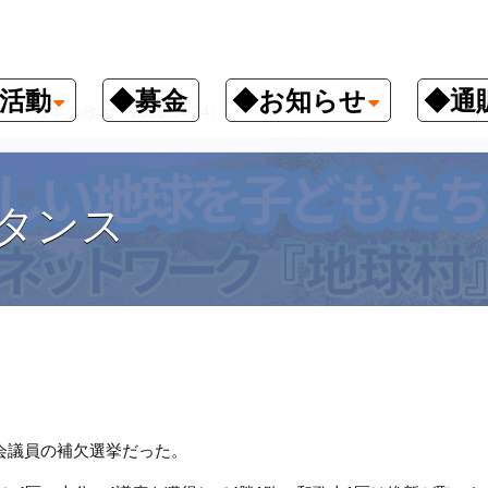
活動
◆募金
◆お知らせ
◆通
日本の政治（2023.04.24）
タンス
）
会議員の補欠選挙だった。